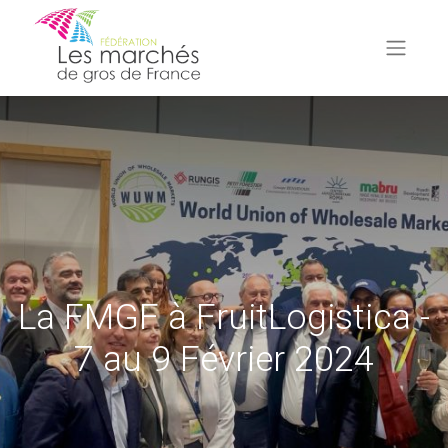
La FMGF à FruitLogistica -
7 au 9 Février 2024